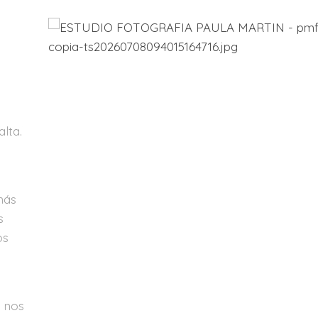
alta.
más
s
os
s nos