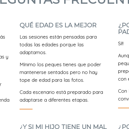
QUÉ EDAD ES LA MEJOR
¿P
PA
más
Las sesiones están pensadas para
Sí!!
todas las edades porque las
adaptamos.
Aunq
as y
pequ
Mínimo los peques tienes que poder
prep
mantenerse sentados pero no hay
con e
tope de edad para las fotos.
r
Con 
Cada escenario está preparado para
conve
enda
adaptarse a diferentes etapas.
¿Y SI MI HIJO TIENE UN MAL
¿P