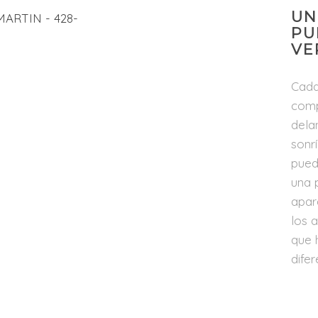
UN
PU
VE
Cada
comp
dela
sonr
pued
una 
apar
los 
que 
difer