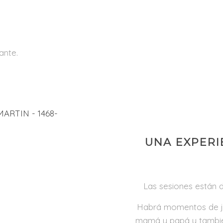
ante.
UNA EXPERI
Las sesiones están d
Habrá momentos de j
mamá y papá y también